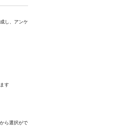
成し、アンケ
ます
から選択がで